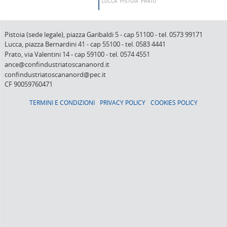
Pistoia (sede legale),
piazza Garibaldi 5
-
cap 51100
-
tel. 0573 99171
Lucca,
piazza Bernardini 41
-
cap 55100
-
tel. 0583 4441
Prato,
via Valentini 14
-
cap 59100
-
tel. 0574 4551
ance@confindustriatoscananord.it
confindustriatoscananord@pec.it
CF 90059760471
TERMINI E CONDIZIONI
PRIVACY POLICY
COOKIES POLICY