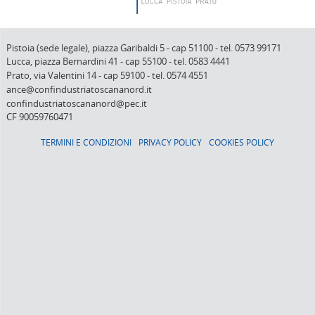
Pistoia (sede legale),
piazza Garibaldi 5
-
cap 51100
-
tel. 0573 99171
Lucca,
piazza Bernardini 41
-
cap 55100
-
tel. 0583 4441
Prato,
via Valentini 14
-
cap 59100
-
tel. 0574 4551
ance@confindustriatoscananord.it
confindustriatoscananord@pec.it
CF 90059760471
TERMINI E CONDIZIONI
PRIVACY POLICY
COOKIES POLICY