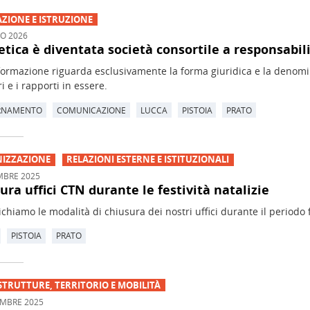
ZIONE E ISTRUZIONE
O 2026
tica è diventata società consortile a responsabili
formazione riguarda esclusivamente la forma giuridica e la denomin
i e i rapporti in essere.
RNAMENTO
COMUNICAZIONE
LUCCA
PISTOIA
PRATO
IZZAZIONE
RELAZIONI ESTERNE E ISTITUZIONALI
MBRE 2025
ura uffici CTN durante le festività natalizie
hiamo le modalità di chiusura dei nostri uffici durante il periodo f
PISTOIA
PRATO
STRUTTURE, TERRITORIO E MOBILITÀ
MBRE 2025