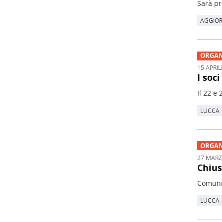
Sarà pr
AGGIO
ORGAN
15 APRIL
I soc
Il 22 e
LUCCA
ORGAN
27 MARZ
Chius
Comunic
LUCCA