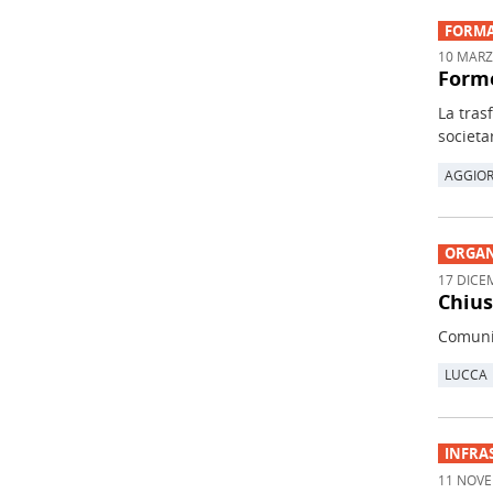
FORMA
10 MARZ
Forme
La tras
societar
AGGIO
ORGAN
17 DICE
Chius
Comunic
LUCCA
INFRA
11 NOVE