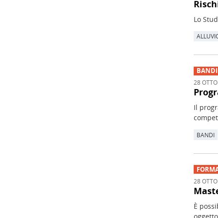
Risch
Lo Stud
ALLUVI
BANDI
28 OTTO
Prog
Il pro
compet
BANDI
FORMA
28 OTTO
Maste
È possi
oggetto