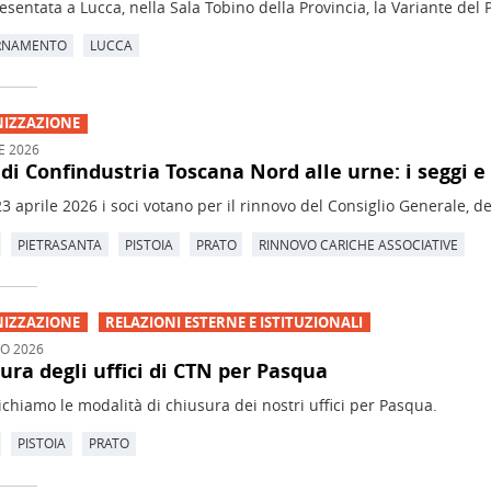
esentata a Lucca, nella Sala Tobino della Provincia, la Variante del 
RNAMENTO
LUCCA
IZZAZIONE
E 2026
i di Confindustria Toscana Nord alle urne: i seggi e 
 23 aprile 2026 i soci votano per il rinnovo del Consiglio Generale, d
PIETRASANTA
PISTOIA
PRATO
RINNOVO CARICHE ASSOCIATIVE
IZZAZIONE
RELAZIONI ESTERNE E ISTITUZIONALI
O 2026
ura degli uffici di CTN per Pasqua
hiamo le modalità di chiusura dei nostri uffici per Pasqua.
PISTOIA
PRATO