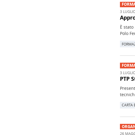
FORMA
3 LUGLI
Appro
È stato
Polo Fe
FORMAZ
FORMA
3 LUGLI
PTP S
Present
tecnich
CARTA 
ORGAN
26 MAGG