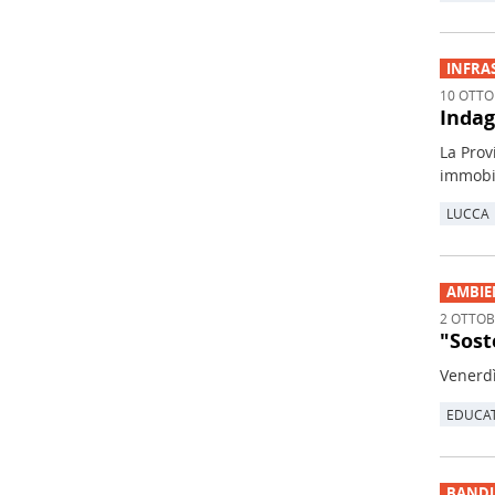
INFRA
10 OTTO
Indag
La Prov
immobil
LUCCA
AMBIE
2 OTTOB
"Sost
Venerdì
EDUCA
BANDI