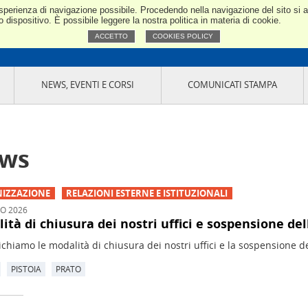
e esperienza di navigazione possibile. Procedendo nella navigazione del sito si
Toscana Nord
dispositivo. È possibile leggere la nostra politica in materia di cookie.
ACCETTO
COOKIES POLICY
NEWS, EVENTI E CORSI
COMUNICATI STAMPA
ws
IZZAZIONE
RELAZIONI ESTERNE E ISTITUZIONALI
IO 2026
ità di chiusura dei nostri uffici e sospensione del
hiamo le modalità di chiusura dei nostri uffici e la sospensione del
PISTOIA
PRATO