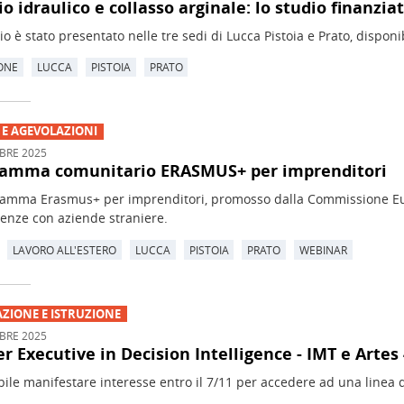
io idraulico e collasso arginale: lo studio finanzi
io è stato presentato nelle tre sedi di Lucca Pistoia e Prato, disponibi
ONE
LUCCA
PISTOIA
PRATO
 E AGEVOLAZIONI
BRE 2025
ramma comunitario ERASMUS+ per imprenditori
gramma Erasmus+ per imprenditori, promosso dalla Commissione Eu
enze con aziende straniere.
LAVORO ALL'ESTERO
LUCCA
PISTOIA
PRATO
WEBINAR
ZIONE E ISTRUZIONE
BRE 2025
r Executive in Decision Intelligence - IMT e Artes 
bile manifestare interesse entro il 7/11 per accedere ad una linea d
.