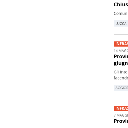
Chius
Comunic
LUCCA
INFRA
14 MAGG
Provi
giug
Gli int
facendo
AGGIO
INFRA
7 MAGGI
Provi