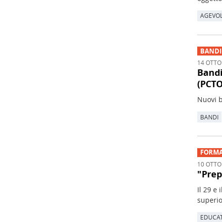
AGEVOL
BANDI
14 OTTO
Bandi
(PCTO
Nuovi b
BANDI
FORMA
10 OTTO
"Prep
Il 29 e
superio
EDUCA