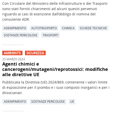
Con Circolare del Ministero delle Infrastrutture e dei Trasporti
sono stati forniti chiarimenti ad alcuni quesiti pervenuti
riguardo ai casi di esenzione dall’obbligo di nomina del
consulente ADR.
ADEMPIMENTO
AUTOTRASPORTO
CHIMICA
SCHEDE TECNICHE
SOSTANZE PERICOLOSE
TRASPORTI
AMBIENTE
SICUREZZA
25 MARZO 2024
Agenti chimici e
cancerogeni/mutageni/reprotossici: modifiche
alle direttive UE
Pubblicata la Direttiva (UE) 2024/869, contenente i valori limite
di esposizione per il piombo e i suoi composti inorganici e per i
diisocianati.
ADEMPIMENTO
SOSTANZE PERICOLOSE
UE