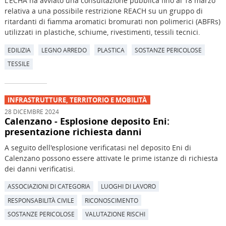
L'ECHA ha avviato una consultazione pubblica fino al 18 marzo
relativa a una possibile restrizione REACH su un gruppo di
ritardanti di fiamma aromatici bromurati non polimerici (ABFRs)
utilizzati in plastiche, schiume, rivestimenti, tessili tecnici.
EDILIZIA
LEGNO ARREDO
PLASTICA
SOSTANZE PERICOLOSE
TESSILE
INFRASTRUTTURE, TERRITORIO E MOBILITÀ
28 DICEMBRE 2024
Calenzano - Esplosione deposito Eni:
presentazione richiesta danni
A seguito dell'esplosione verificatasi nel deposito Eni di
Calenzano possono essere attivate le prime istanze di richiesta
dei danni verificatisi.
ASSOCIAZIONI DI CATEGORIA
LUOGHI DI LAVORO
RESPONSABILITÀ CIVILE
RICONOSCIMENTO
SOSTANZE PERICOLOSE
VALUTAZIONE RISCHI